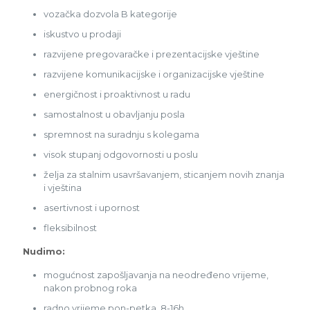
vozačka dozvola B kategorije
iskustvo u prodaji
razvijene pregovaračke i prezentacijske vještine
razvijene komunikacijske i organizacijske vještine
energičnost i proaktivnost u radu
samostalnost u obavljanju posla
spremnost na suradnju s kolegama
visok stupanj odgovornosti u poslu
želja za stalnim usavršavanjem, sticanjem novih znanja
i vještina
asertivnost i upornost
fleksibilnost
Nudimo:
mogućnost zapošljavanja na neodređeno vrijeme,
nakon probnog roka
radno vrijeme pon-petka, 8-16h