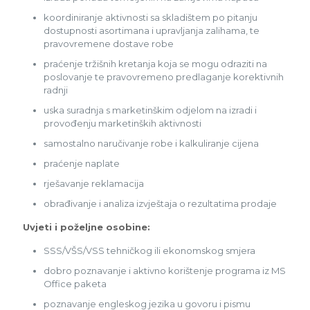
koordiniranje aktivnosti sa skladištem po pitanju
dostupnosti asortimana i upravljanja zalihama, te
pravovremene dostave robe
praćenje tržišnih kretanja koja se mogu odraziti na
poslovanje te pravovremeno predlaganje korektivnih
radnji
uska suradnja s marketinškim odjelom na izradi i
provođenju marketinških aktivnosti
samostalno naručivanje robe i kalkuliranje cijena
praćenje naplate
rješavanje reklamacija
obrađivanje i analiza izvještaja o rezultatima prodaje
Uvjeti i poželjne osobine:
SSS/VŠS/VSS tehničkog ili ekonomskog smjera
dobro poznavanje i aktivno korištenje programa iz MS
Office paketa
poznavanje engleskog jezika u govoru i pismu