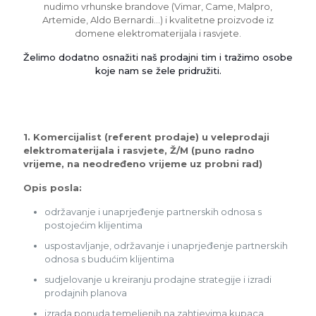
nudimo vrhunske brandove (Vimar, Came, Malpro,
Artemide, Aldo Bernardi…) i kvalitetne proizvode iz
domene elektromaterijala i rasvjete.
Želimo dodatno osnažiti naš prodajni tim i tražimo osobe
koje nam se žele pridružiti.
1. Komercijalist (referent prodaje) u veleprodaji
elektromaterijala i rasvjete, Ž/M (puno radno
vrijeme, na neodređeno vrijeme uz probni rad)
Opis posla:
održavanje i unaprjeđenje partnerskih odnosa s
postojećim klijentima
uspostavljanje, održavanje i unaprjeđenje partnerskih
odnosa s budućim klijentima
sudjelovanje u kreiranju prodajne strategije i izradi
prodajnih planova
izrada ponuda temeljenih na zahtjevima kupaca