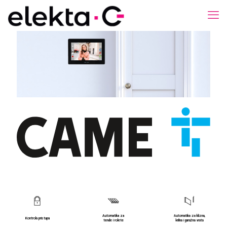
Automatika za
Automatika za klizna,
Kontrola pristupa
tende i rolete
krilna i garažna vrata