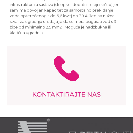
infrastruktura u sustavu (sklopke, dodatni releji i slično) jer
sam ima dovoljan kapacitet za samostalno prekidanje
voda opterećenog s do 6,6 kw tj do 30 A. Jedina nužna
stvar za ugradnju uređaja je da se mora osigurati vod s 3
žice od minimalno 2.5 mm2 . Moguća je nadžbukna ili
klasična ugradnja.