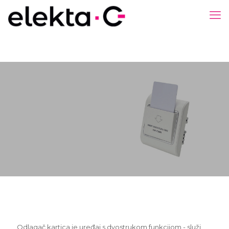
Odlagač kartica je uređaj s dvostrukom funkcijom - služi