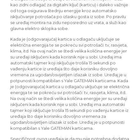
kao zidni odlagač za digitalni ključ (karticu) i daleko važnije
od toga osigurava štednju energije kroz automatsko
isključivanje potrošača po izlasku gosta iz sobe. Po pravilu
se uređaj montira na zidu neposredno uz vrata, a služi kao
glavna elektro sklopka sobe.
Kada je (odgovarajuća) kartica u odlagaču uključuje se
električna energija te se pokreću svi potrošači: tv, rasvjeta,
klima, itd. Na ovaj način se štedi velika količina energije jer
su uređaji isključeni kada korisnik nije u sobi. Uređaj ima
automatski tajmer koji isključuje trošila 15 sekundi po
vađenju kartice iz uređaja što daje korisniku dovoljno
vremena za ugodan/osvijetljen izlazak iz sobe. Uređaj je u
potpunosti kompatibilan s Yale GATEMAN karticama. Kada
je (odgovarajuća) kartica u odlagaču uključuje se električna
energija te se pokreću svi potrošači: tv, rasvjeta, klima, itd.
Na ovaj način se štedi velika količina energije jer su uređaji
isključeni kada korisnik nije u sobi. Uređaj ima automatski
tajmer koji isključuje trošila 15 sekundi po vađenju kartice iz
uređaja što daje korisniku dovoljno vremena za
ugodan/osvijetljen izlazak iz sobe. Uređaj je u potpunosti
kompatibilan s Yale GATEMAN karticama.
Specifičnost ovog uređaja je da mu nije potrebna dodatna