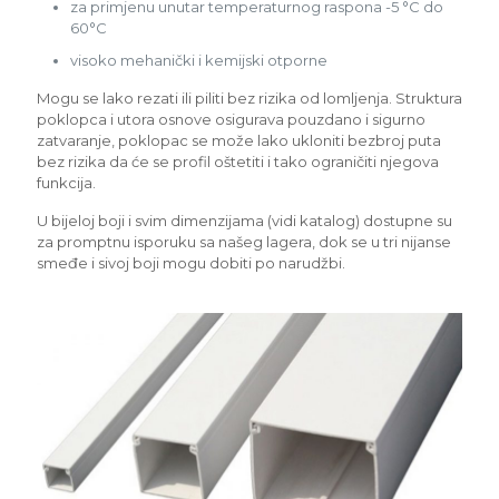
za primjenu unutar temperaturnog raspona -5 °C do
60°C
visoko mehanički i kemijski otporne
Mogu se lako rezati ili piliti bez rizika od lomljenja. Struktura
poklopca i utora osnove osigurava pouzdano i sigurno
zatvaranje, poklopac se može lako ukloniti bezbroj puta
bez rizika da će se profil oštetiti i tako ograničiti njegova
funkcija.
U bijeloj boji i svim dimenzijama (vidi katalog) dostupne su
za promptnu isporuku sa našeg lagera, dok se u tri nijanse
smeđe i sivoj boji mogu dobiti po narudžbi.