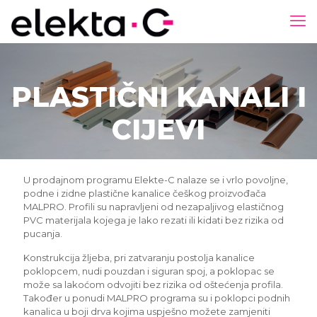
PLASTIČNI KANALI I
CIJEVI
U prodajnom programu Elekte-C nalaze se i vrlo povoljne,
podne i zidne plastične kanalice češkog proizvođača
MALPRO. Profili su napravljeni od nezapaljivog elastičnog
PVC materijala kojega je lako rezati ili kidati bez rizika od
pucanja.
Konstrukcija žljeba, pri zatvaranju postolja kanalice
poklopcem, nudi pouzdan i siguran spoj, a poklopac se
može sa lakoćom odvojiti bez rizika od oštećenja profila.
Također u ponudi MALPRO programa su i poklopci podnih
kanalica u boji drva kojima uspješno možete zamjeniti