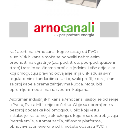
Naš asortiman Arnocanali koji se sastoji od PVC i
aluminijskih kanala može se pohvaliti nebrojenim
prednostima ugradnje (zid, pod, strop, pod-pod, spušteni
strop) i raznim veličinama profila, s jednim ili više odjeljaka
koji omogućuju pravilno odvajanje linija u skladu sa svim
regulatornim standardima . Uz to, svaki profil je dizajniran
za broj kabela prema zahtjevima kupca. Mogu biti
opremljeni modulima i razvodnim kutijama.
Asortiman industrijskih kanala Arnocanali sastoji se od serije
u Pvc-u, Pvc-a M1 i serije od čelika. Obje su opremljene s
bezbroj dodataka koji omogućuju bilo koju vrstu
instalacije. Na temelju okruženja u kojem se upotrebljavaju
(petrokemija, automatizacija, off-shore platforme,
obnovljivi izvori energije itd.), možete odabrati PVC ili