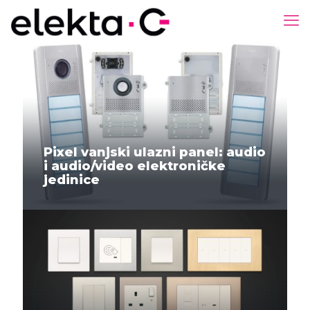
Pixel vanjski ulazni panel: audio
i audio/video elektroničke
jedinice