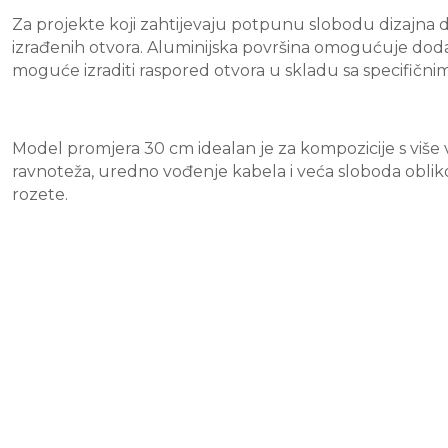
Za projekte koji zahtijevaju potpunu slobodu dizajna 
izrađenih otvora. Aluminijska površina omogućuje doda
moguće izraditi raspored otvora u skladu sa specifični
Model promjera 30 cm idealan je za kompozicije s više vi
ravnoteža, uredno vođenje kabela i veća sloboda obli
rozete.