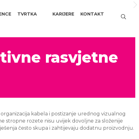
ENCE
TVRTKA
KARIJERE
KONTAKT
tivne rasvjetne
i, organizacija kabela i postizanje urednog vizualnog
e stropne rozete nisu uvijek dovoljne za složenije
ješenja često skupa i zahtijevaju dodatnu proizvodnju.