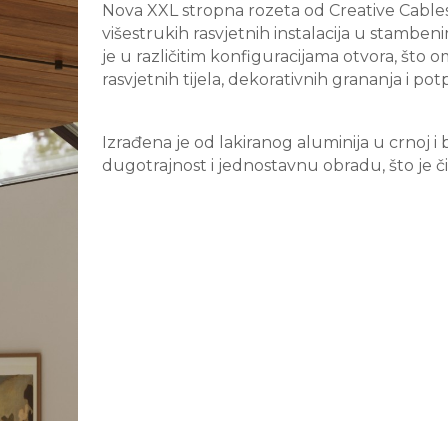
Nova XXL stropna rozeta od Creative Cables-
višestrukih rasvjetnih instalacija u stamben
je u različitim konfiguracijama otvora, što 
rasvjetnih tijela, dekorativnih grananja i po
Izrađena je od lakiranog aluminija u crnoj i b
dugotrajnost i jednostavnu obradu, što je či