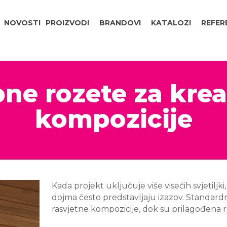
NOVOSTI
PROIZVODI
BRANDOVI
KATALOZI
REFER
ne rozete za krea
kompozicije
Kada projekt uključuje više visećih svjetiljk
dojma često predstavljaju izazov. Standardn
rasvjetne kompozicije, dok su prilagođena r